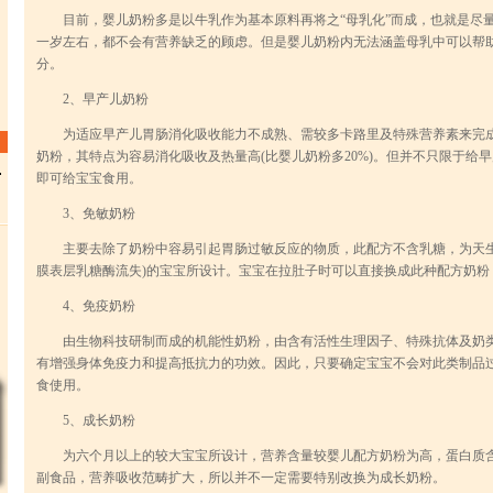
目前，婴儿奶粉多是以牛乳作为基本原料再将之“母乳化”而成，也就是尽量
一岁左右，都不会有营养缺乏的顾虑。但是婴儿奶粉内无法涵盖母乳中可以帮
分。
2、早产儿奶粉
为适应早产儿胃肠消化吸收能力不成熟、需较多卡路里及特殊营养素来完成
奶粉，其特点为容易消化吸收及热量高(比婴儿奶粉多20%)。但并不只限于给
即可给宝宝食用。
3、免敏奶粉
主要去除了奶粉中容易引起胃肠过敏反应的物质，此配方不含乳糖，为天生
膜表层乳糖酶流失)的宝宝所设计。宝宝在拉肚子时可以直接换成此种配方奶粉
4、免疫奶粉
由生物科技研制而成的机能性奶粉，由含有活性生理因子、特殊抗体及奶类
有增强身体免疫力和提高抵抗力的功效。因此，只要确定宝宝不会对此类制品
食使用。
5、成长奶粉
为六个月以上的较大宝宝所设计，营养含量较婴儿配方奶粉为高，蛋白质含
副食品，营养吸收范畴扩大，所以并不一定需要特别改换为成长奶粉。