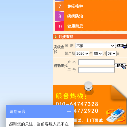
免疫接种
疾病防治
健康禁忌
月嫂查找
级 别
高级查
找
预产期
年
月
日
姓 名
精确查找
工 号
请您留言
感谢您的关注，当前客服人员不在