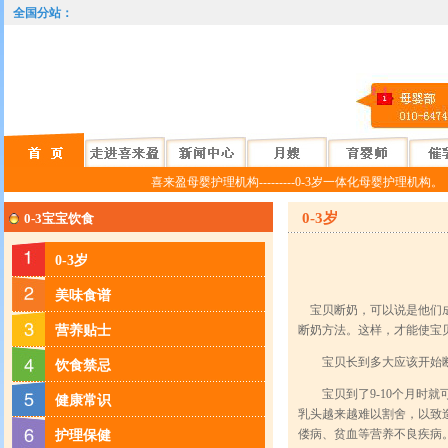
全国分站：
承诺月嫂育儿嫂随时都是试用期，不合适可以调换，一切用服务说话！！
喜来盈母婴护理机构---------0-3岁一体化母婴护理机构。
0-3岁
0-3宝宝饮食
0-3岁
美味食谱
宝贝断奶，可以说是他们成
营养贴士
断奶方法。这样，才能使宝
宝贝长到多大应该开始断
饮食禁忌
宝贝到了9-10个月时就
健康常识
乳头越来越难以割舍，以致
偻病、贫血等营养不良疾病
护理保健