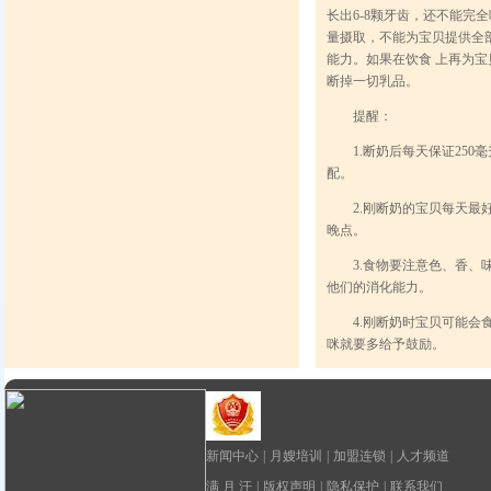
长出6-8颗牙齿，还不能完
量摄取，不能为宝贝提供全
能力。如果在饮食 上再为
断掉一切乳品。
提醒：
1.断奶后每天保证250
配。
2.刚断奶的宝贝每天最好
晚点。
3.食物要注意色、香、味
他们的消化能力。
4.刚断奶时宝贝可能会食
咪就要多给予鼓励。
新闻中心
|
月嫂培训
|
加盟连锁
|
人才频道
满 月 汗
|
版权声明
|
隐私保护
|
联系我们