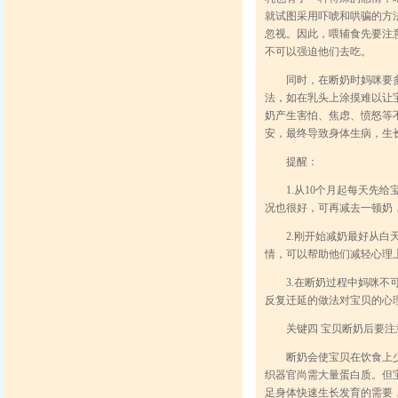
就试图采用吓唬和哄骗的方
忽视。因此，喂辅食先要注
不可以强迫他们去吃。
同时，在断奶时妈咪要多花
法，如在乳头上涂摸难以让
奶产生害怕、焦虑、愤怒等
安，最终导致身体生病，生
提醒：
1.从10个月起每天先给
况也很好，可再减去一顿奶
2.刚开始减奶最好从白天
情，可以帮助他们减轻心理
3.在断奶过程中妈咪不可
反复迁延的做法对宝贝的心
关键四 宝贝断奶后要注
断奶会使宝贝在饮食上少了
织器官尚需大量蛋白质。但
足身体快速生长发育的需要