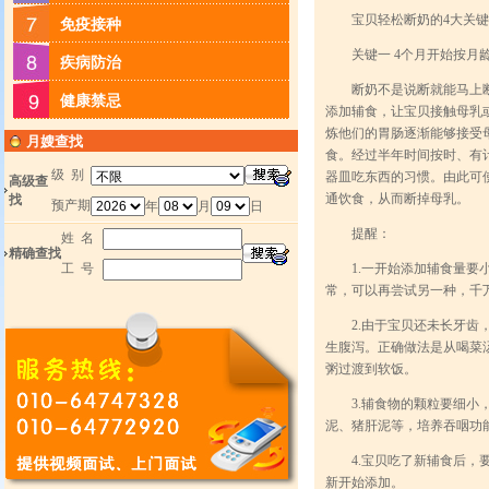
宝贝轻松断奶的4大关
免疫接种
关键一 4个月开始按月龄
疾病防治
断奶不是说断就能马上断掉
健康禁忌
添加辅食，让宝贝接触母乳
炼他们的胃肠逐渐能够接受
月嫂查找
食。经过半年时间按时、有
级 别
器皿吃东西的习惯。由此可
高级查
通饮食，从而断掉母乳。
找
预产期
年
月
日
提醒：
姓 名
精确查找
工 号
1.一开始添加辅食量要小
常，可以再尝试另一种，千
2.由于宝贝还未长牙齿，
生腹泻。正确做法是从喝菜
粥过渡到软饭。
3.辅食物的颗粒要细小，
泥、猪肝泥等，培养吞咽功
4.宝贝吃了新辅食后，要
新开始添加。