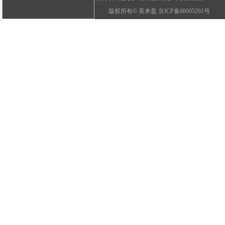
版权所有
©
喜来盈 京ICP备08005261号