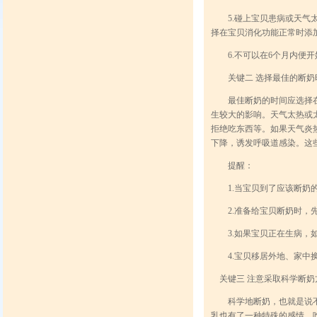
5.碰上宝贝患病或天气太
择在宝贝消化功能正常时添
6.不可以在6个月内便开
关键二 选择最佳的断奶
最佳断奶的时间应选择在比
生较大的影响。天气太热或
拒绝吃东西等。如果天气炎
下降，诱发呼吸道感染。这
提醒：
1.当宝贝到了应该断奶的
2.准备给宝贝断奶时，先
3.如果宝贝正在生病，如
4.宝贝移居外地、家中换
关键三 注意采取科学断奶
科学地断奶，也就是说不能
乳也有了一种特殊的感情，