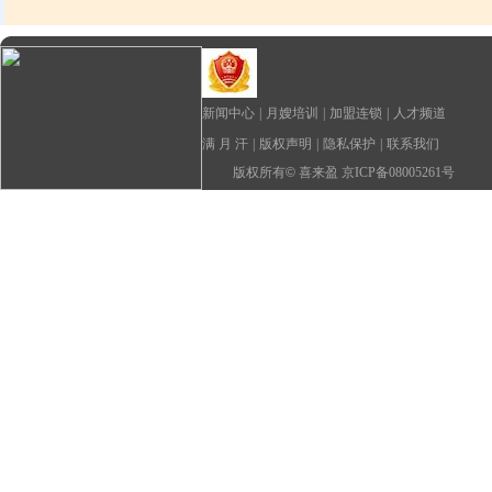
新闻中心
|
月嫂培训
|
加盟连锁
|
人才频道
满 月 汗
|
版权声明
|
隐私保护
|
联系我们
版权所有
©
喜来盈 京ICP备08005261号