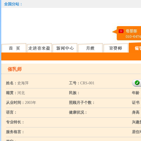
全国分站：
催乳师
姓名：
史海萍
工号：
CRS-001
籍贯：
河北
民族：
年龄
从业时间：
2003年
照顾月子个数：
证书
语言：
健康状况：
身高
专业特长：
兴趣
服务格言：
居住