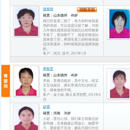
张奎玲
籍贯：山东德州 49岁
我已经是第二胎了，老大的时候就是
用的张姐，可以说是比较了解，与前
几年相比感觉就是张姐比以前经验更
丰富了，更加能干了，就是价格也比
原来贵了些，希望生老三的时候张姐
还没有退休，到时候我还会选择张姐
的。
客户：弭月, 昌平, 2017年1月
李秋芝
籍贯：山东德州 40岁
李姐，普通话挺好，高中文化，给宝
宝互动挺好，擅长带满月到2岁的宝
宝，辅食做的不错。
客户：金小姐, 顺义龙湾别墅, 2011年4
月
赵霞
籍贯：河南 30岁
小赵，责任心强，我们家之前换过好
多阿姨，后来她最让我放心，她爱学
习，爱跟孩子互动，确实为我们付出