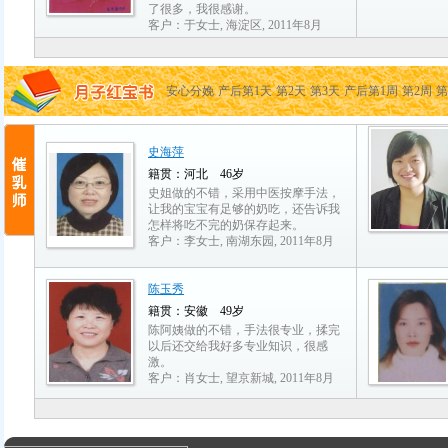
了很多，我很感谢。
客户：于女士, 海淀区, 2011年8月
安心分娩
产后第1天
第2天
第3天
产后第1周
第2周
第
史海萍
籍贯：河北 46岁
史姐做的不错，采用中医按摩手法，
让我的宝宝有足够的奶吃，还告诉我
怎样将吃不完的奶保存起来。
客户：李女士, 南湖东园, 2011年8月
陈玉秀
籍贯：安徽 49岁
陈阿姨做的不错，手法很专业，揉完
以后还交给我好多专业知识，很感
激。
客户：肖女士, 望京新城, 2011年8月