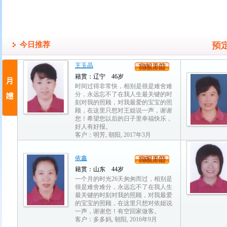
今日推荐
王玉晶
籍贯：辽宁 46岁
时间过得非常快，相别是很是难舍难
分，永远忘不了在我人生最关键的时
刻对我的照顾，对我最爱的宝宝的照
顾，在这里只想对王姐说一声，谢谢
您！希望您以后的日子里幸福快乐，
好人有好报。
客户：明芳, 朝阳, 2017年3月
依鑫
籍贯：山东 44岁
一个月的时光26天匆匆而过，相别是
很是难舍难分，永远忘不了在我人生
最关键的时刻对我的照顾，对我最爱
的宝宝的照顾，在这里只想对依姐说
一声，谢谢您！有空回家做客。
客户：多多妈, 朝阳, 2016年9月