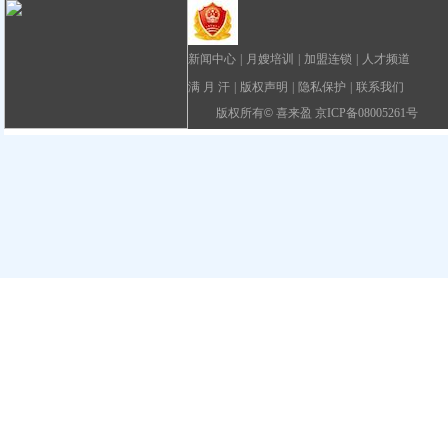
新闻中心
|
月嫂培训
|
加盟连锁
|
人才频道
满 月 汗
|
版权声明
|
隐私保护
|
联系我们
版权所有
©
喜来盈 京ICP备08005261号