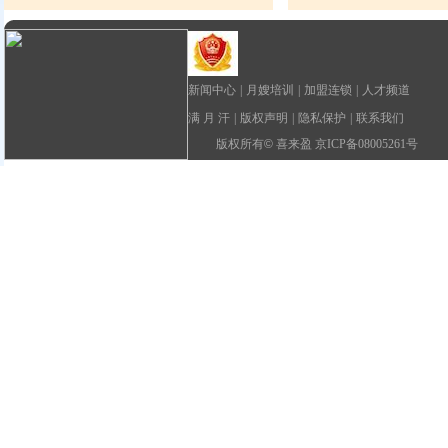
新闻中心
|
月嫂培训
|
加盟连锁
|
人才频道
满 月 汗
|
版权声明
|
隐私保护
|
联系我们
版权所有
©
喜来盈 京ICP备08005261号