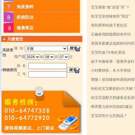
免疫接种
·
宝宝辅食“做”还是“买”？
·
给宝宝添加辅食防“四过”
疾病防治
·
母乳喂养的孩子更抗压
健康禁忌
·
正确使用奶瓶喂奶有学问
月嫂查找
·
英国专家建议选奶粉问问邻
级 别
高级查
·
宝宝吃饭7分饱长更高
找
预产期
年
月
日
·
孩子补脑食谱：菠菜拌金针
姓 名
精确查找
·
小时爬得快，长大学得快
工 号
·
警惕！添加辅食时易犯的错
·
轻松给宝宝断奶的4大关键
·
给宝宝选配方奶罐装还是袋
·
喂养婴儿给80后妈妈3建议
·
宝宝应吃什么乳制品？