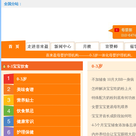
全国分站：
喜来盈母婴护理机构---------0-3岁一体化母婴护理机构。
0-3岁
0-3宝宝饮食
0-3岁
·
不加辅食 10月大BB一身病
·
怎样解决宝宝吃奶粉上火
美味食谱
·
特殊配方奶粉到底有何功效
营养贴士
·
女婴宝宝更易母乳喂养
饮食禁忌
·
宝宝牙齿长成阶段如何吃
健康常识
·
4-5个月宝宝辅食添加备忘
护理保健
·
内外养结合让宝宝眼睛大且